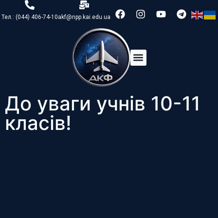
Тел.: (044) 406-74-10
akf@npp.kai.edu.ua
До уваги учнів 10-11
класів!