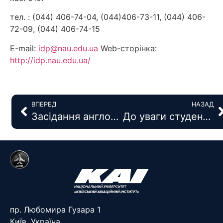
тел. : (044) 406-74-04, (044)406-73-11, (044) 406-
72-09, (044) 406-74-15
E-mail:
idp@nau.edu.ua
Web-сторінка:
http://idp.nau.edu.ua/
ВПЕРЕД
НАЗАД
Засідання англомовної секції “Modern Aviation Technologies”
До уваги студентів 1 курсу АКІ!
пр. Любомира Гузара 1
Київ, Україна