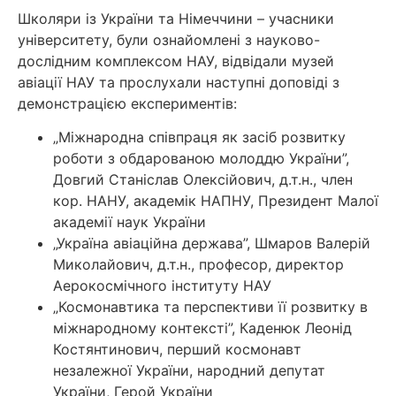
Школяри із України та Німеччини – учасники
університету, були ознайомлені з науково-
дослідним комплексом НАУ, відвідали музей
авіації НАУ та прослухали наступні доповіді з
демонстрацією експериментів:
„Міжнародна співпраця як засіб розвитку
роботи з обдарованою молоддю України”,
Довгий Станіслав Олексійович, д.т.н., член
кор. НАНУ, академік НАПНУ, Президент Малої
академії наук України
„Україна авіаційна держава”, Шмаров Валерій
Миколайович, д.т.н., професор, директор
Аерокосмічного інституту НАУ
„Космонавтика та перспективи її розвитку в
міжнародному контексті”, Каденюк Леонід
Костянтинович, перший космонавт
незалежної України, народний депутат
України, Герой України