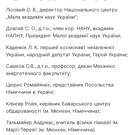
Лісовий О. В., директор Національного центру
„Мала академія наук України”;
Довгий С. О., д.т.н., член кор. НАНУ, академік
НАПНУ, Президент Малої академії наук України;
Каденюк Л. К. перший космонавт незалежної
України, народний депутат України, Герой України;
Самков О.В., д.т.н., професор, декан Механіко
енергетичного факультету;
Цюрис Ромайянех, представник Посольства
Німеччини в Україні;
Клінгер Ройя, керівник Баварського центру
обдарованості (м. Мюнхен, Німеччина);
Тальмайер Андреас
,
вчитель фізики гімназії ім.
Марії-Терезії (м. Мюнхен, Німеччина).