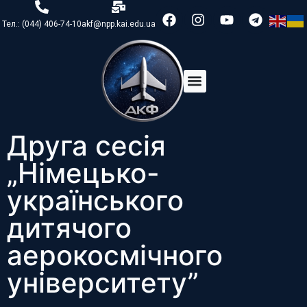
Тел.: (044) 406-74-10
akf@npp.kai.edu.ua
Друга сесія
„Німецько-
українського
дитячого
аерокосмічного
університету”