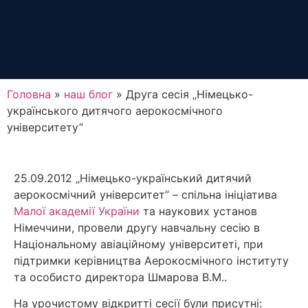
Головна
»
наш блог
»
Друга сесія „Німецько-
українського дитячого аерокосмічного
університету”
25.09.2012 „Німецько-український дитячий
аерокосмічний університет” – спільна ініціатива
Малої академії України
та наукових установ
Німеччини, провели другу навчальну сесію в
Національному авіаційному університеті, при
підтримки керівництва Аерокосмічного інституту
та особисто директора Шмарова В.М..
На урочистому відкритті сесії були присутні: