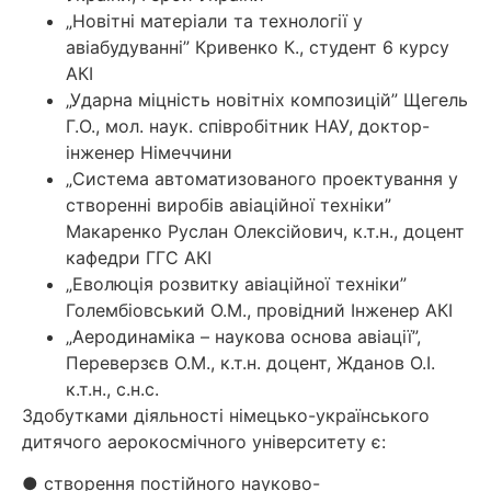
„Новітні матеріали та технології у
авіабудуванні” Кривенко К., студент 6 курсу
АКІ
„Ударна міцність новітніх композицій” Щегель
Г.О., мол. наук. співробітник НАУ, доктор-
інженер Німеччини
„Система автоматизованого проектування у
створенні виробів авіаційної техніки”
Макаренко Руслан Олексійович, к.т.н., доцент
кафедри ГГС АКІ
„Еволюція розвитку авіаційної техніки”
Голембіовський О.М., провідний Інженер АКІ
„Аеродинаміка – наукова основа авіації”,
Переверзєв О.М., к.т.н. доцент, Жданов О.І.
к.т.н., с.н.с.
Здобутками діяльності німецько-українського
дитячого аерокосмічного університету є:
● створення постійного науково-