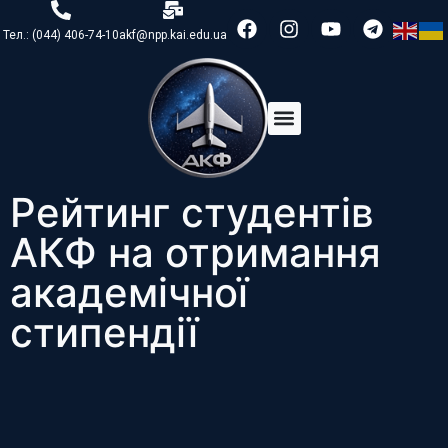
Тел.: (044) 406-74-10
akf@npp.kai.edu.ua
Рейтинг студентів
АКФ на отримання
академічної
стипендії