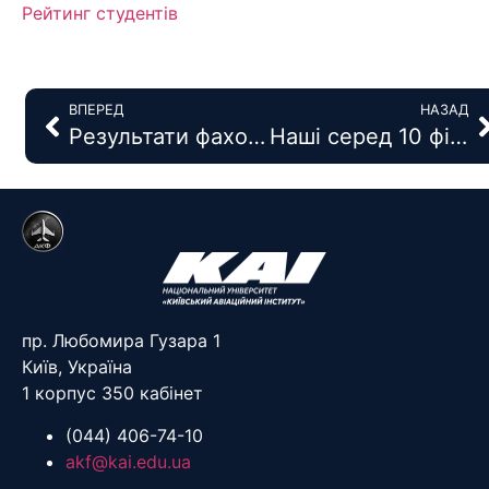
Рейтинг студентів
ВПЕРЕД
НАЗАД
Результати фахових вступних випробувань АКФ ОС “Магістр”
Наші серед 10 фіналістів конкурсу інженерних стартапів Vernadsky Challenge 2020 року
пр. Любомира Гузара 1
Київ, Україна
1 корпус 350 кабінет
(044) 406-74-10
akf@kai.edu.ua