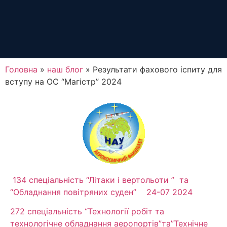
Головна
»
наш блог
»
Результати фахового іспиту для
вступу на ОС “Магістр” 2024
134 спеціальність “Літаки і вертольоти ” та
“Обладнання повітряних суден” 24-07 2024
272 спеціальність “Технології робіт та
технологічне обладнання аеропортів”та”Технічне