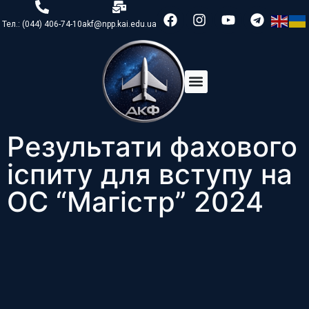
Тел.: (044) 406-74-10
akf@npp.kai.edu.ua
Результати фахового
іспиту для вступу на
ОС “Магістр” 2024