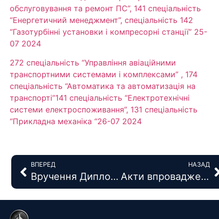
обслуговування та ремонт ПС”, 141 спеціальність
“Енергетичний менеджмент”, спеціальність 142
“Газотурбінні установки і компресорні станції” 25-
07 2024
272 спеціальність “Управління авіаційними
транспортними системами і комплексами” , 174
спеціальність “Автоматика та автоматизація на
транспорті”141 спеціальність “Електротехнічні
системи електроспоживання”, 131 спеціальність
“Прикладна механіка “26-07 2024
ВПЕРЕД
НАЗАД
Вручення Дипломів Асоціації «Аеропорти України» цивільної авіації студентам кафедри технологій аеропортів АКФ
Акти впровадження та реалізації наукових досліджень